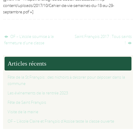
content/uploads/2017/10/Cahier-de-vie-semaines-du-18-au-29-
septembre.pdf »]
OF – L’école soumise à la
Saint François 2017 : Tous saints
fermeture d’une classe
!
Articles récents
Fête de la St François : des nichoirs à décorer pour déposer dans la
commune
Les événements de la rentrée 2023
Fête de Saint François
Visite de la mairie
OF – L’école Claire et François d’Assise teste la classe ouverte