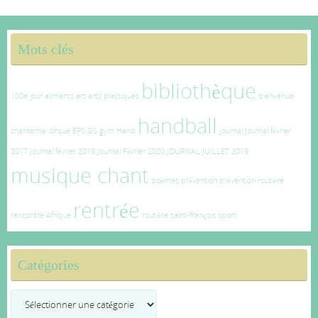
Mots clés
bibliothèque
100e jour
aliments
art
arts plastiques
bienvenue
handball
chantemai
cirque
EPS
GS
gym
Hand
Journal
Journal février
2017
Journal février 2019
Journal Février 2020
JOURNAL JUILLET 2019
musique chant
poèmes
prévention
prévention routière
rentrée
rencontre Afrique
routière
saint-françois
sport
Catégories
Catégories