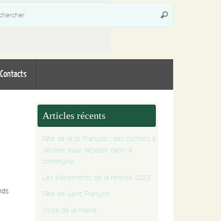
Recherche
Rechercher
pour
:
Contacts
Articles récents
Fête de la St François : des nichoirs à
décorer pour déposer dans la
commune
Les événements de la rentrée 2023
ands
Fête de Saint François
Visite de la mairie