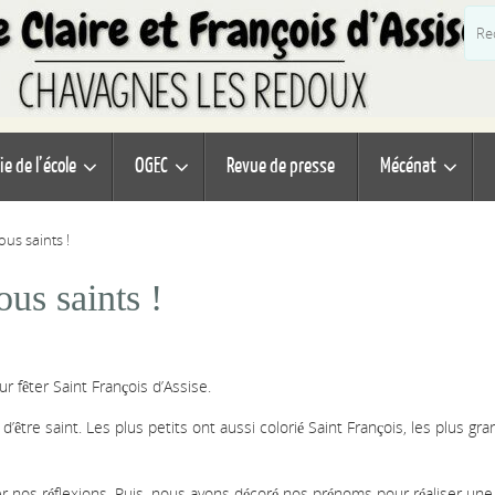
ie de l’école
OGEC
Revue de presse
Mécénat
ous saints !
us saints !
fêter Saint François d’Assise.
d’être saint. Les plus petits ont aussi colorié Saint François, les plus gr
nos réflexions. Puis, nous avons décoré nos prénoms pour réaliser une