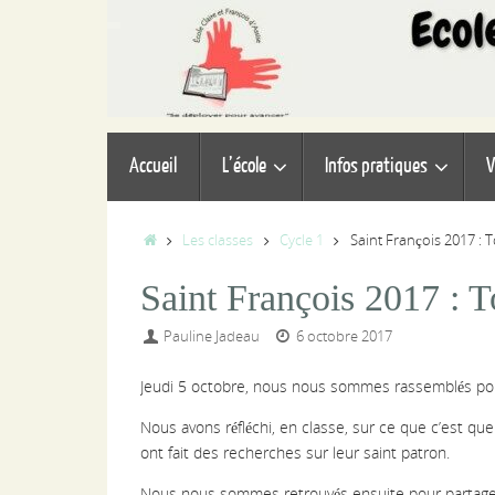
Passer
au
contenu
Passer
Accueil
L’école
Infos pratiques
V
au
contenu
Accueil
Les classes
Cycle 1
Saint François 2017 : T
Saint François 2017 : To
Pauline Jadeau
6 octobre 2017
Jeudi 5 octobre, nous nous sommes rassemblés pour 
Nous avons réfléchi, en classe, sur ce que c’est que 
ont fait des recherches sur leur saint patron.
Nous nous sommes retrouvés ensuite pour partager 