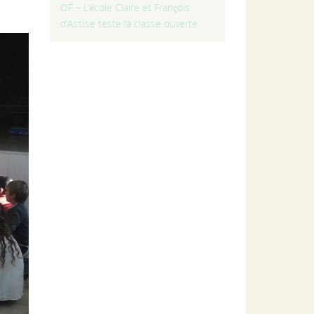
OF – L’école Claire et François
d’Assise teste la classe ouverte