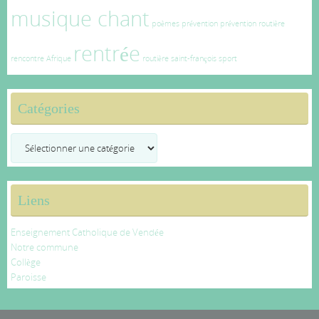
musique chant
poèmes
prévention
prévention routière
rentrée
rencontre Afrique
routière
saint-françois
sport
Catégories
Catégories
Liens
Enseignement Catholique de Vendée
Notre commune
Collège
Paroisse