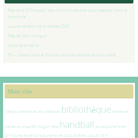
Fête de la St François : des nichoirs à décorer pour déposer dans la
commune
Les événements de la rentrée 2023
Fête de Saint François
Visite de la mairie
OF – L’école Claire et François d’Assise teste la classe ouverte
Mots clés
bibliothèque
100e jour
aliments
art
arts plastiques
bienvenue
handball
chantemai
cirque
EPS
GS
gym
Hand
Journal
Journal février
2017
Journal février 2019
Journal Février 2020
JOURNAL JUILLET 2019