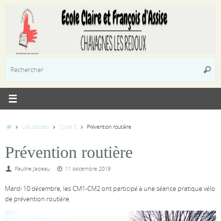
Passer
au
contenu
R
Reche
p
:
Accueil
Les classes
Cycle 3
Prévention routière
Prévention routière
Pauline Jadeau
11 décembre 2019
Mardi 10 décembre, les CM1-CM2 ont participé à une séance pratique vélo
de prévention routière.