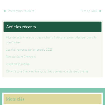
Prévention routière
Film de Noël
Articles récents
Fête de la St François : des nichoirs à décorer pour déposer dans la
commune
Les événements de la rentrée 2023
Fête de Saint François
Visite de la mairie
OF – L’école Claire et François d’Assise teste la classe ouverte
Mots clés