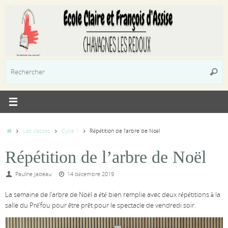
Passer
au
contenu
R
Reche
p
:
Accueil
Les classes
Cycle 1
Répétition de l’arbre de Noël
Répétition de l’arbre de Noël
Pauline Jadeau
14 décembre 2019
La semaine de l’arbre de Noël a été bien remplie avec deux répétitions à la
salle du Pré’fou pour être prêt pour le spectacle de vendredi soir.