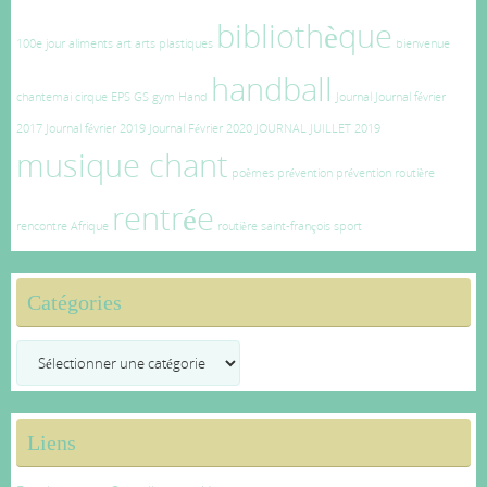
bibliothèque
100e jour
aliments
art
arts plastiques
bienvenue
handball
chantemai
cirque
EPS
GS
gym
Hand
Journal
Journal février
2017
Journal février 2019
Journal Février 2020
JOURNAL JUILLET 2019
musique chant
poèmes
prévention
prévention routière
rentrée
rencontre Afrique
routière
saint-françois
sport
Catégories
Catégories
Liens