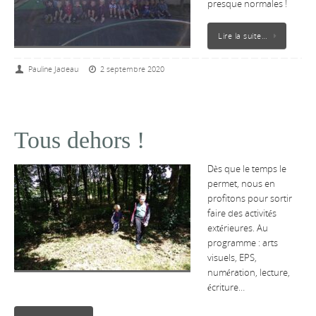
presque normales !
Lire la suite…
Pauline Jadeau
2 septembre 2020
Tous dehors !
Dès que le temps le
permet, nous en
profitons pour sortir
faire des activités
extérieures. Au
programme : arts
visuels, EPS,
numération, lecture,
écriture…