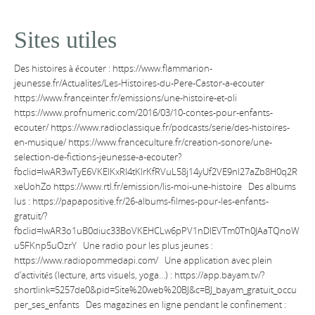
Sites utiles
Des histoires à écouter : https://www.flammarion-
jeunesse.fr/Actualites/Les-Histoires-du-Pere-Castor-a-ecouter
https://www.franceinter.fr/emissions/une-histoire-et-oli
https://www.profnumeric.com/2016/03/10-contes-pour-enfants-
ecouter/ https://www.radioclassique.fr/podcasts/serie/des-histoires-
en-musique/ https://www.franceculture.fr/creation-sonore/une-
selection-de-fictions-jeunesse-a-ecouter?
fbclid=IwAR3wTyE6VKElKxRl4tKlrKfRVuL58j14yUf2VE9nl27aZb8H0q2R
xeUohZo https://www.rtl.fr/emission/lis-moi-une-histoire Des albums
lus : https://papapositive.fr/26-albums-filmes-pour-les-enfants-
gratuit/?
fbclid=IwAR3o1uB0diuc33BoVKEHCLw6pPV1nDIEVTm0Th0JAaTQnoW
u5FKnp5uOzrY Une radio pour les plus jeunes :
https://www.radiopommedapi.com/ Une application avec plein
d’activités (lecture, arts visuels, yoga…) : https://app.bayam.tv/?
shortlink=5257de0&pid=Site%20web%20BJ&c=BJ_bayam_gratuit_occu
per_ses_enfants Des magazines en ligne pendant le confinement :