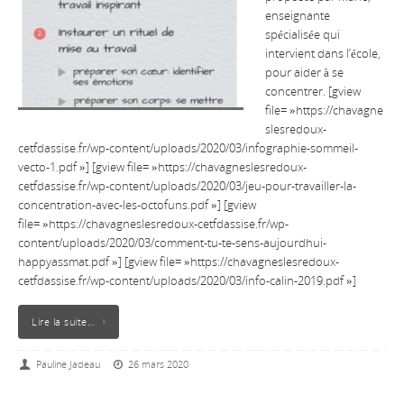
enseignante
spécialisée qui
intervient dans l’école,
pour aider à se
concentrer. [gview
file= »https://chavagne
slesredoux-
cetfdassise.fr/wp-content/uploads/2020/03/infographie-sommeil-
vecto-1.pdf »] [gview file= »https://chavagneslesredoux-
cetfdassise.fr/wp-content/uploads/2020/03/jeu-pour-travailler-la-
concentration-avec-les-octofuns.pdf »] [gview
file= »https://chavagneslesredoux-cetfdassise.fr/wp-
content/uploads/2020/03/comment-tu-te-sens-aujourdhui-
happyassmat.pdf »] [gview file= »https://chavagneslesredoux-
cetfdassise.fr/wp-content/uploads/2020/03/info-calin-2019.pdf »]
Lire la suite…
Pauline Jadeau
26 mars 2020