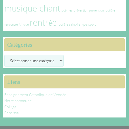
musique chant
poèmes
prévention
prévention routière
rentrée
rencontre Afrique
routière
saint-françois
sport
Catégories
Catégories
Liens
Enseignement Catholique de Vendée
Notre commune
Collège
Paroisse