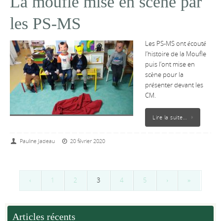
La moufle mise en scène par
les PS-MS
Les PS-MS ont écouté
l’histoire de la Moufle
puis l’ont mise en
scène pour la
présenter devant les
CM.
Lire la suite…
Pauline Jadeau
20 février 2020
‹
1
2
3
4
5
›
»
Articles récents