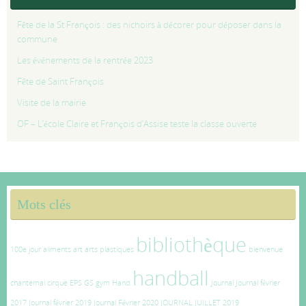
Fête de la St François : des nichoirs à décorer pour déposer dans la
commune
Les événements de la rentrée 2023
Fête de Saint François
Visite de la mairie
OF – L’école Claire et François d’Assise teste la classe ouverte
Mots clés
bibliothèque
100e jour
aliments
art
arts plastiques
bienvenue
handball
chantemai
cirque
EPS
GS
gym
Hand
Journal
Journal février
2017
Journal février 2019
Journal Février 2020
JOURNAL JUILLET 2019