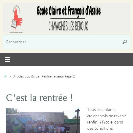
Passer
au
contenu
R
Reche
p
:
Accueil
Articles publiés par Pauline Jadeau
(Page 3)
C’est la rentrée !
Tous les enfants
étaient ravis de revenir
(enfin) à l’école, dans
des conditions