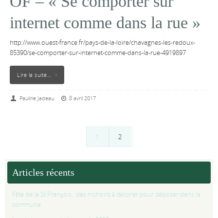
OF – « Se comporter sur
internet comme dans la rue »
http://www.ouest-france.fr/pays-de-la-loire/chavagnes-les-redoux-
85390/se-comporter-sur-internet-comme-dans-la-rue-4919897
Lire la suite…
Pauline Jadeau
8 avril 2017
1
2
Articles récents
Fête de la St François : des nichoirs à décorer pour déposer dans la
commune