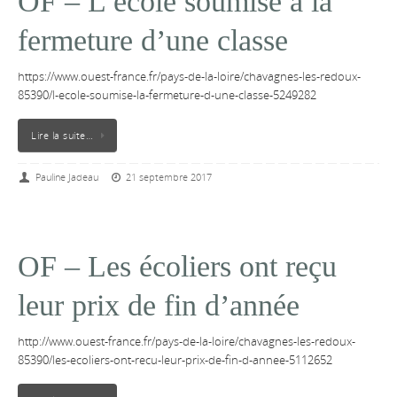
OF – L’école soumise à la
fermeture d’une classe
https://www.ouest-france.fr/pays-de-la-loire/chavagnes-les-redoux-
85390/l-ecole-soumise-la-fermeture-d-une-classe-5249282
Lire la suite…
Pauline Jadeau
21 septembre 2017
OF – Les écoliers ont reçu
leur prix de fin d’année
http://www.ouest-france.fr/pays-de-la-loire/chavagnes-les-redoux-
85390/les-ecoliers-ont-recu-leur-prix-de-fin-d-annee-5112652