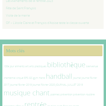
Les événements de la rentrée 2023
Fête de Saint François
Visite de la mairie
OF – L’école Claire et François d’Assise teste la classe ouverte
Mots clés
bibliothèque
100e jour
aliments
art
arts plastiques
bienvenue
handball
chantemai
cirque
EPS
GS
gym
Hand
Journal
Journal février
2017
Journal février 2019
Journal Février 2020
JOURNAL JUILLET 2019
musique chant
poèmes
prévention
prévention routière
rentrée