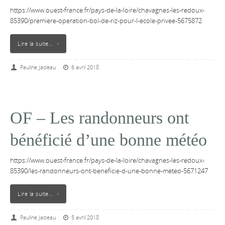
https://www.ouest-france.fr/pays-de-la-loire/chavagnes-les-redoux-
85390/premiere-operation-bol-de-riz-pour-l-ecole-privee-5675872
Lire la suite…
Pauline Jadeau
6 avril 2018
OF – Les randonneurs ont
bénéficié d’une bonne météo
https://www.ouest-france.fr/pays-de-la-loire/chavagnes-les-redoux-
85390/les-randonneurs-ont-beneficie-d-une-bonne-meteo-5671247
Lire la suite…
Pauline Jadeau
5 avril 2018