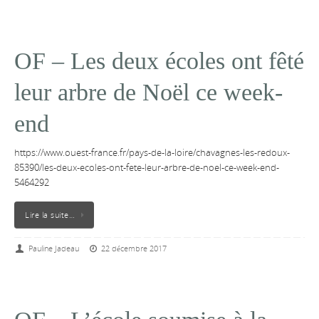
OF – Les deux écoles ont fêté
leur arbre de Noël ce week-
end
https://www.ouest-france.fr/pays-de-la-loire/chavagnes-les-redoux-
85390/les-deux-ecoles-ont-fete-leur-arbre-de-noel-ce-week-end-
5464292
Lire la suite…
Pauline Jadeau
22 décembre 2017