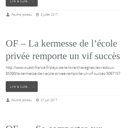
Lire la suite…
Pauline Jadeau
3 juillet 2017
OF – La kermesse de l’école
privée remporte un vif succès
http://www.ouest-france.fr/pays-de-la-loire/chavagnes-les-redoux-
85390/la-kermesse-de-l-ecole-privee-remporte-un-vif-succes-5097157
Lire la suite…
Pauline Jadeau
27 juin 2017