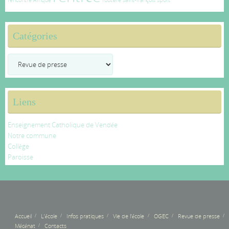
rencontre Afrique
routière
saint-françois
sport
Catégories
Catégories
Liens
Enseignement Catholique de Vendée
Notre commune
Collège
Paroisse
Accueil
L’école
Infos pratiques
Vie de l’école
OGEC
Revue de presse
Mécénat
Contacts