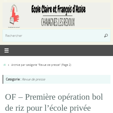
Passer
au
contenu
R
Reche
p
:
Accueil
Archive par catégorie "Revue de presse"
(Page 2)
Catégorie :
Revue de presse
OF – Première opération bol
de riz pour l’école privée